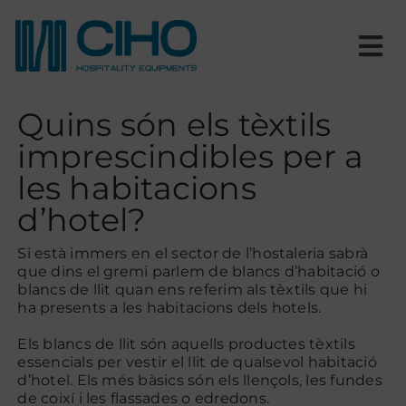
Skip
to
content
Tog
Nav
Inici
Quins són els tèxtils
imprescindibles per a
Nosaltres
les habitacions
d’hotel?
Productes
Si està immers en el sector de l’hostaleria sabrà
que dins el gremi parlem de blancs d’habitació o
Estances
blancs de llit quan ens referim als tèxtils que hi
ha presents a les habitacions dels hotels.
Projectes
Els blancs de llit són aquells productes tèxtils
essencials per vestir el llit de qualsevol habitació
d’hotel. Els més bàsics són els llençols, les fundes
Blog
de coixí i les flassades o edredons.