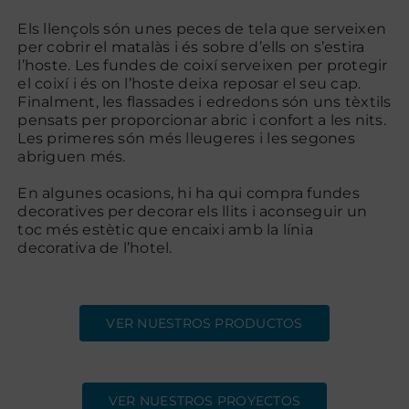
Els llençols són unes peces de tela que serveixen
per cobrir el matalàs i és sobre d’ells on s’estira
Contacte
l’hoste. Les fundes de coixí serveixen per protegir
el coixí i és on l’hoste deixa reposar el seu cap.
Finalment, les flassades i edredons són uns tèxtils
pensats per proporcionar abric i confort a les nits.
Les primeres són més lleugeres i les segones
abriguen més.
En algunes ocasions, hi ha qui compra fundes
decoratives per decorar els llits i aconseguir un
toc més estètic que encaixi amb la línia
decorativa de l’hotel.
VER NUESTROS PRODUCTOS
VER NUESTROS PROYECTOS