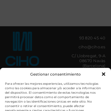
93 820 45 40
ciho@ciho.es
C/. Llobregat, 9-A
08670 Navàs
(Barcelona)
Gestionar consentimiento
Il·luminació
Control d’Accessos
Para ofrecer las mejores experiencias, utilizamos tecnologías
como las cookies para almacenar y/o acceder a la información
Amenities
Minibars
del dispositivo. El consentimiento de estas tecnologías nos
Cuines hostaleria
Caixes de Seguretat
permitirá procesar datos como el comportamiento de
Bugaderia
Electrodomèstics
navegación o las identificaciones únicas en este sitio. No
Banys
Mobiliari
consentir o retirar el consentimiento, puede afectar
Tèxtil Decoratiu
llits
negativamente a ciertas características y funciones.