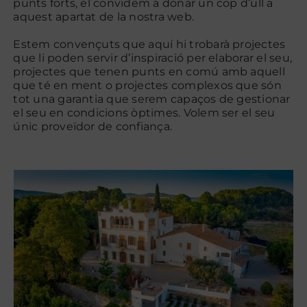
punts forts, el convidem a donar un cop d’ull a
aquest apartat de la nostra web.
Contacte
Estem convençuts que aquí hi trobarà projectes
que li poden servir d’inspiració per elaborar el seu,
projectes que tenen punts en comú amb aquell
que té en ment o projectes complexos que són
tot una garantia que serem capaços de gestionar
el seu en condicions òptimes. Volem ser el seu
únic proveïdor de confiança.