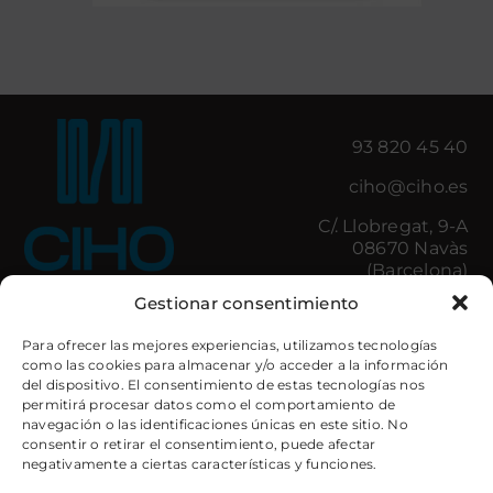
93 820 45 40
ciho@ciho.es
C/. Llobregat, 9-A
08670 Navàs
(Barcelona)
Gestionar consentimiento
Para ofrecer las mejores experiencias, utilizamos tecnologías
Il·luminació
Control d’Accessos
como las cookies para almacenar y/o acceder a la información
Amenities
Minibars
del dispositivo. El consentimiento de estas tecnologías nos
Cuines hostaleria
Caixes de Seguretat
permitirá procesar datos como el comportamiento de
Bugaderia
Electrodomèstics
navegación o las identificaciones únicas en este sitio. No
Banys
Mobiliari
consentir o retirar el consentimiento, puede afectar
Tèxtil Decoratiu
llits
negativamente a ciertas características y funciones.
Tèxtil Hotel
Il·luminació