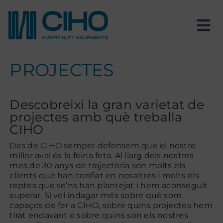
Skip
to
content
Tog
Nav
Inici
PROJECTES
Nosaltres
Descobreixi la gran varietat de
projectes amb què treballa
Productes
CIHO
Des de CIHO sempre defensem que el nostre
Estances
millor aval és la feina feta. Al llarg dels nostres
mes de 30 anys de trajectòria són molts els
clients que han confiat en nosaltres i molts els
reptes que se’ns han plantejat i hem aconseguit
Projectes
superar. Si vol indagar més sobre què som
capaços de fer a CIHO, sobre quins projectes hem
tirat endavant o sobre quins són els nostres
Blog