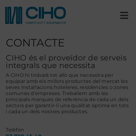
Skip
to
content
Tog
Nav
Inici
CONTACTE
Nosaltres
CIHO és el proveïdor de serveis
integrals que necessita
Productes
A CIHO hi trobarà tot allò que necessita per
equipar amb els millors productes del mercat les
seves instal·lacions hoteleres, residències o zones
comunes d’empreses. Treballem amb les
Estances
principals marques de referència de cada un dels
sectors per garantir-li una qualitat òptima en tots
i cada un dels nostres productes.
Projectes
Telèfon
Blog