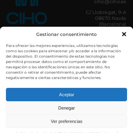
ciho@ciho.es
C/. Llobregat, 9-A
08670 Navàs
(Barcelona)
Gestionar consentimiento
Il·luminació
Control d’Accessos
Para ofrecer las mejores experiencias, utilizamos tecnologías
Amenities
Minibars
como las cookies para almacenar y/o acceder a la información
del dispositivo. El consentimiento de estas tecnologías nos
Cuines hostaleria
Caixes de Seguretat
permitirá procesar datos como el comportamiento de
Bugaderia
Electrodomèstics
navegación o las identificaciones únicas en este sitio. No
Banys
Mobiliari
consentir o retirar el consentimiento, puede afectar
Tèxtil Decoratiu
llits
negativamente a ciertas características y funciones.
Tèxtil Hotel
Il·luminació
Armariets i
Guardaesquís
Aceptar
Denegar
Ver preferencias
ESP
CAT