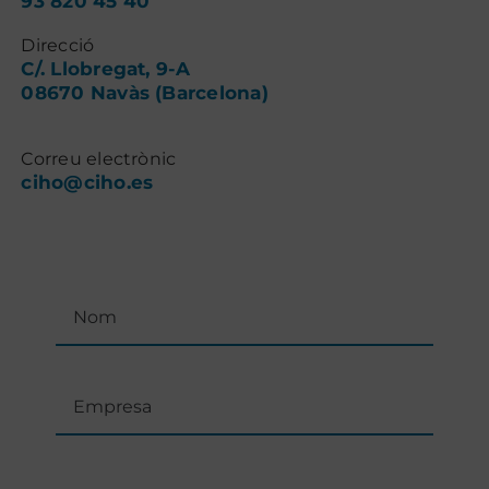
93 820 45 40
Direcció
Contacte
C/. Llobregat, 9-A
08670 Navàs (Barcelona)
Correu electrònic
ciho@ciho.es