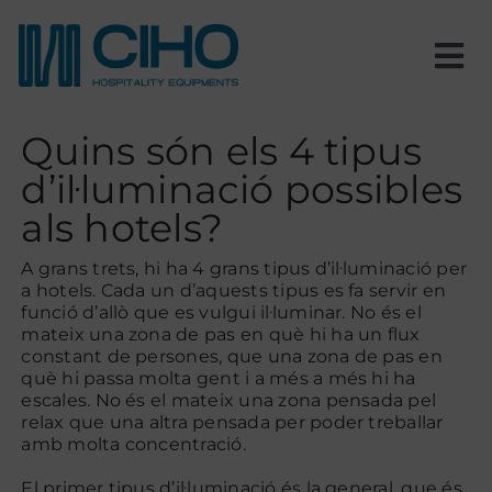
Skip
to
content
Tog
Nav
Inici
Quins són els 4 tipus
d’il·luminació possibles
Nosaltres
als hotels?
Productes
A grans trets, hi ha 4 grans tipus d’il·luminació per
a hotels. Cada un d’aquests tipus es fa servir en
funció d’allò que es vulgui il·luminar. No és el
mateix una zona de pas en què hi ha un flux
Estances
constant de persones, que una zona de pas en
què hi passa molta gent i a més a més hi ha
escales. No és el mateix una zona pensada pel
Projectes
relax que una altra pensada per poder treballar
amb molta concentració.
Blog
El primer tipus d’il·luminació és la general, que és