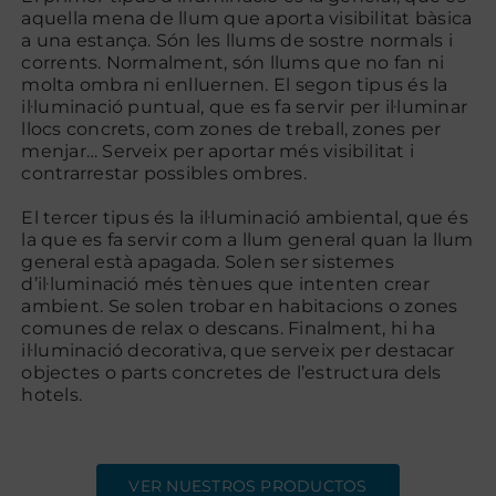
aquella mena de llum que aporta visibilitat bàsica
a una estança. Són les llums de sostre normals i
corrents. Normalment, són llums que no fan ni
Contacte
molta ombra ni enlluernen. El segon tipus és la
il·luminació puntual, que es fa servir per il·luminar
llocs concrets, com zones de treball, zones per
menjar… Serveix per aportar més visibilitat i
contrarrestar possibles ombres.
El tercer tipus és la il·luminació ambiental, que és
la que es fa servir com a llum general quan la llum
general està apagada. Solen ser sistemes
d’il·luminació més tènues que intenten crear
ambient. Se solen trobar en habitacions o zones
comunes de relax o descans. Finalment, hi ha
il·luminació decorativa, que serveix per destacar
objectes o parts concretes de l’estructura dels
hotels.
VER NUESTROS PRODUCTOS