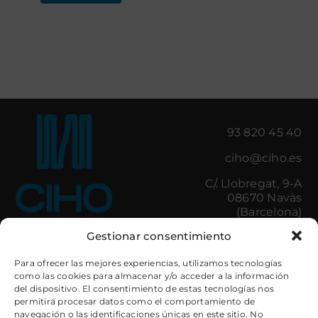
93 820 45 40
ciho@ciho.es
C/. Llobregat, 9-A
08670 Navàs
(Barcelona)
Gestionar consentimiento
Il·luminació
Control d’Accessos
Para ofrecer las mejores experiencias, utilizamos tecnologías
como las cookies para almacenar y/o acceder a la información
Amenities
Minibars
del dispositivo. El consentimiento de estas tecnologías nos
Cuines hostaleria
Caixes de Seguretat
permitirá procesar datos como el comportamiento de
Bugaderia
Electrodomèstics
navegación o las identificaciones únicas en este sitio. No