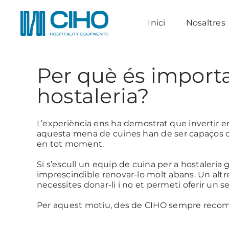
Skip
to
Inici
Nosaltres
content
Per què és importa
hostaleria?
L’experiència ens ha demostrat que invertir e
aquesta mena de cuines han de ser capaços de
en tot moment.
Si s’escull un equip de cuina per a hostaleria 
imprescindible renovar-lo molt abans. Un altr
necessites donar-li i no et permeti oferir un se
Per aquest motiu, des de CIHO sempre recoman