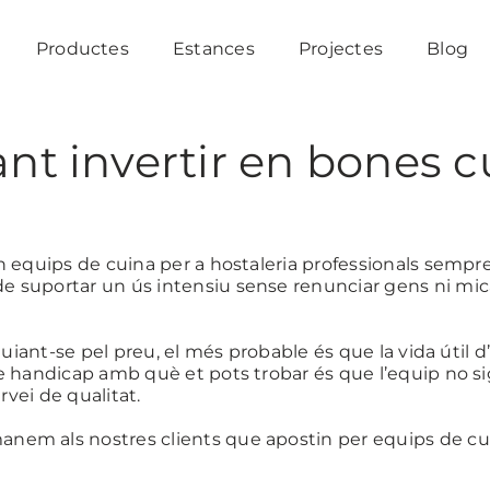
Productes
Estances
Projectes
Blog
nt invertir en bones c
n equips de cuina per a hostaleria professionals sempr
 suportar un ús intensiu sense renunciar gens ni mica
guiant-se pel preu, el més probable és que la vida útil d
e handicap amb què et pots trobar és que l’equip no si
rvei de qualitat.
em als nostres clients que apostin per equips de cuin