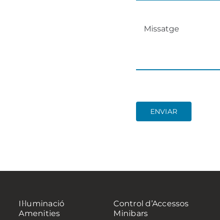
ENVIAR
Il·luminació
Control d’Accessos
Amenities
Minibars