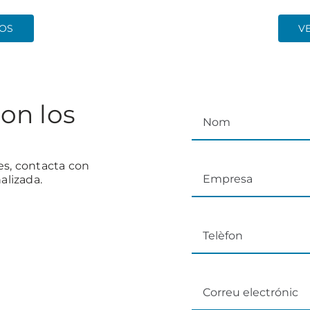
TOS
V
on los
es, contacta con
alizada.