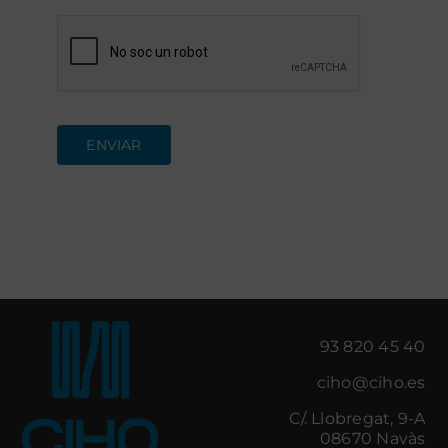
ENVIAR
93 820 45 40
ciho@ciho.es
C/. Llobregat, 9-A
08670 Navàs