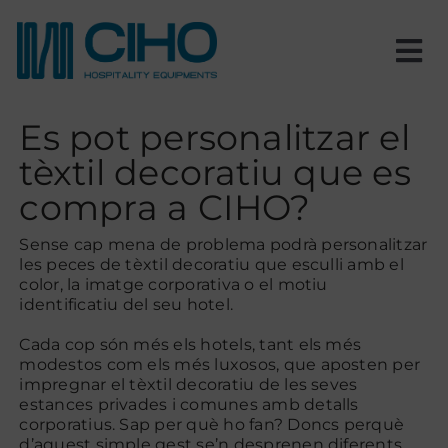
Skip
to
content
Tog
Nav
Inici
Es pot personalitzar el
tèxtil decoratiu que es
Nosaltres
compra a CIHO?
Productes
Sense cap mena de problema podrà personalitzar
les peces de tèxtil decoratiu que esculli amb el
color, la imatge corporativa o el motiu
identificatiu del seu hotel.
Estances
Cada cop són més els hotels, tant els més
modestos com els més luxosos, que aposten per
Projectes
impregnar el tèxtil decoratiu de les seves
estances privades i comunes amb detalls
corporatius. Sap per què ho fan? Doncs perquè
Blog
d’aquest simple gest se’n desprenen diferents