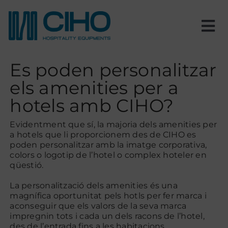
Skip
to
content
Tog
Nav
Inici
Es poden personalitzar
els amenities per a
Nosaltres
hotels amb CIHO?
Productes
Evidentment que sí, la majoria dels amenities per
a hotels que li proporcionem des de CIHO es
poden personalitzar amb la imatge corporativa,
colors o logotip de l’hotel o complex hoteler en
Estances
qüestió.
La personalització dels amenities és una
Projectes
magnífica oportunitat pels hotls per fer marca i
aconseguir que els valors de la seva marca
impregnin tots i cada un dels racons de l’hotel,
Blog
des de l’entrada fins a les habitacions.