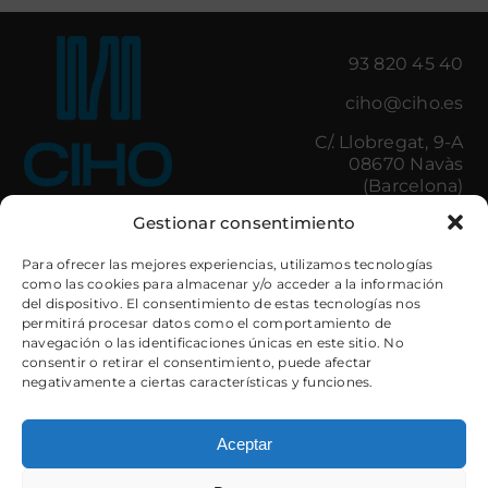
93 820 45 40
ciho@ciho.es
C/. Llobregat, 9-A
08670 Navàs
(Barcelona)
Gestionar consentimiento
Il·luminació
Control d’Accessos
Para ofrecer las mejores experiencias, utilizamos tecnologías
como las cookies para almacenar y/o acceder a la información
Amenities
Minibars
del dispositivo. El consentimiento de estas tecnologías nos
Cuines hostaleria
Caixes de Seguretat
permitirá procesar datos como el comportamiento de
Bugaderia
Electrodomèstics
navegación o las identificaciones únicas en este sitio. No
Banys
Mobiliari
consentir o retirar el consentimiento, puede afectar
Tèxtil Decoratiu
llits
negativamente a ciertas características y funciones.
Tèxtil Hotel
Il·luminació
Armariets i
Guardaesquís
Aceptar