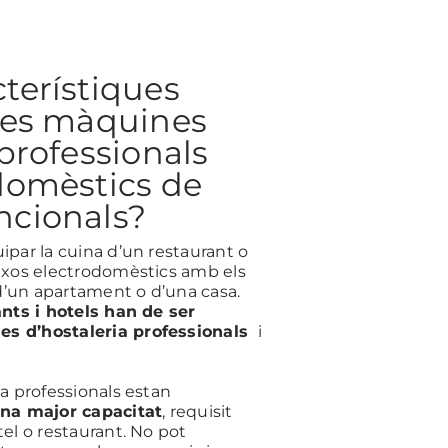
terístiques
 les màquines
 professionals
domèstics de
ncionals?
par la cuina d’un restaurant o
ixos electrodomèstics amb els
 d’un apartament o d’una casa.
nts i hotels han de ser
s d’hostaleria professionals
i
a professionals estan
una major capacitat
, requisit
el o restaurant. No pot