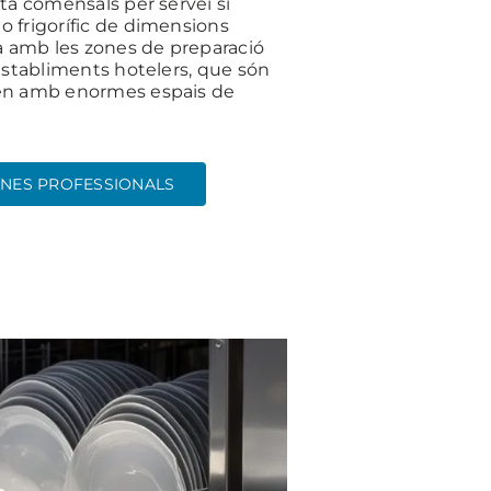
ta comensals per servei si
 frigorífic de dimensions
a amb les zones de preparació
establiments hotelers, que són
en amb enormes espais de
INES PROFESSIONALS