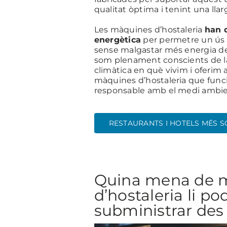
qualitat òptima i tenint una llarg
Les màquines d’hostaleria
han d
energètica
per permetre un ús in
sense malgastar més energia de
som plenament conscients de l
climàtica en què vivim i oferim a
màquines d’hostaleria que fun
responsable amb el medi ambie
RESTAURANTS I HOTELS MÉS S
Quina mena de 
d’hostaleria li p
subministrar des