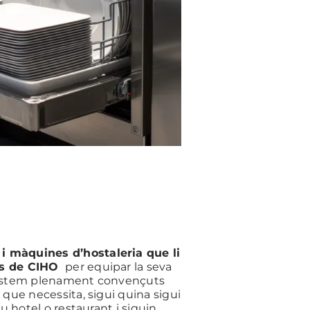
i màquines d’hostaleria que li
es de CIHO
per equipar la seva
 estem plenament convençuts
que necessita, sigui quina sigui
u hotel o restaurant i siguin