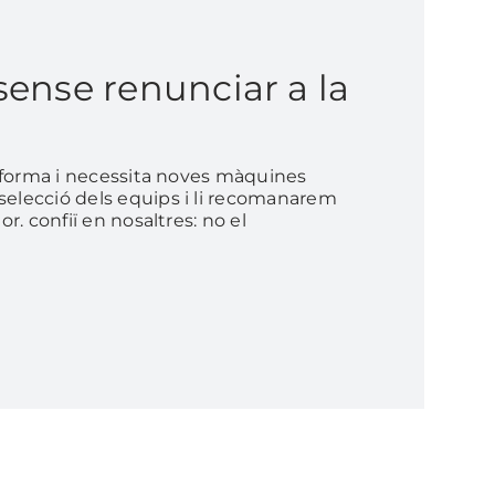
 sense renunciar a la
reforma i necessita noves màquines
selecció dels equips i li recomanarem
r. confiï en nosaltres: no el