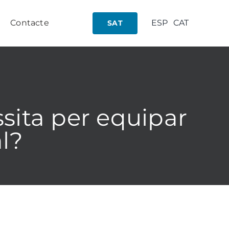
Contacte
ESP
CAT
SAT
sita per equipar
l?