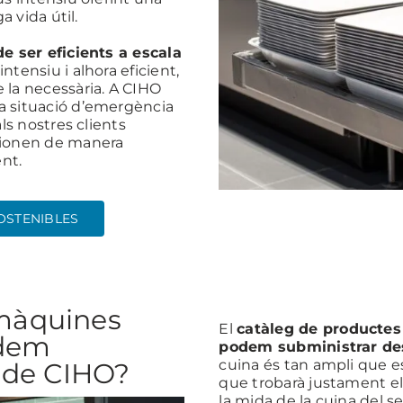
a vida útil.
e ser eficients a escala
tensiu i alhora eficient,
 la necessària. A CIHO
a situació d’emergència
ls nostres clients
cionen de manera
nt.
OSTENIBLES
màquines
El
catàleg de productes 
odem
podem subministrar d
cuina és tan ampli que
 de CIHO?
que trobarà justament el 
la mida de la cuina del se