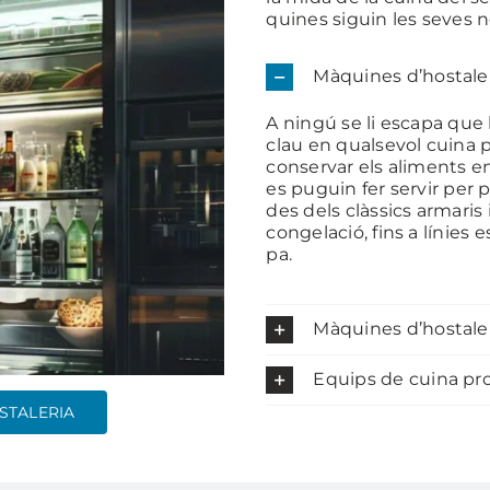
quines siguin les seves n
Màquines d’hostaler
A ningú se li escapa que 
clau en qualsevol cuina p
conservar els aliments 
es puguin fer servir per p
des dels clàssics armaris i
congelació, fins a línies 
pa.
Màquines d’hostaler
Equips de cuina pro
STALERIA