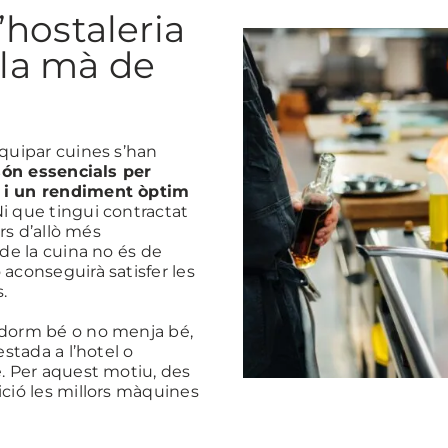
hostaleria
 la mà de
quipar cuines s’han
són essencials per
 i un rendiment òptim
i que tingui contractat
rs d’allò més
de la cuina no és de
aconseguirà satisfer les
.
 dorm bé o no menja bé,
stada a l’hotel o
. Per aquest motiu, des
ció les millors màquines