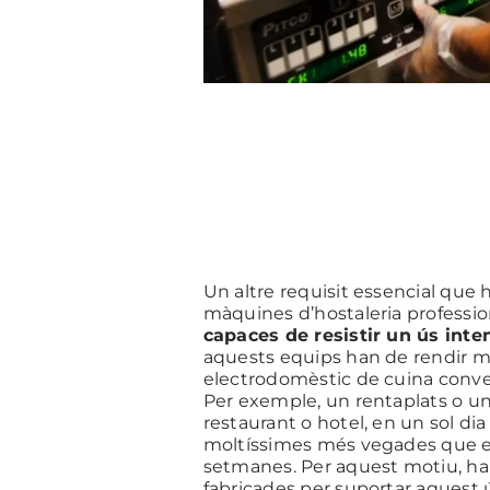
Un altre requisit essencial que 
màquines d’hostaleria professi
capaces de resistir un ús inte
aquests equips han de rendir 
electrodomèstic de cuina conv
Per exemple, un rentaplats o un
restaurant o hotel, en un sol di
moltíssimes més vegades que el
setmanes. Per aquest motiu, han
fabricades per suportar aquest 