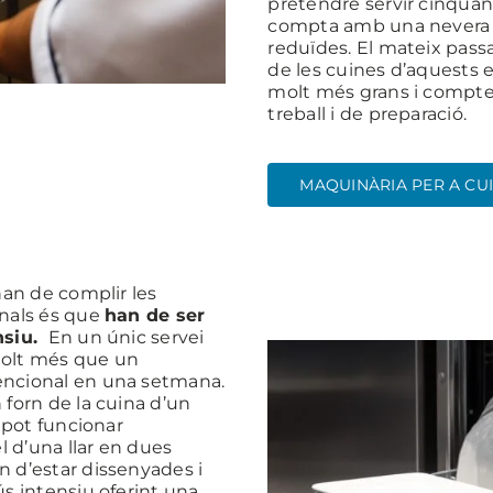
pretendre servir cinquan
compta amb una nevera o
reduïdes. El mateix pass
de les cuines d’aquests 
molt més grans i compt
treball i de preparació.
MAQUINÀRIA PER A CU
han de complir les
onals és que
han de ser
nsiu.
En un únic servei
molt més que un
encional en una setmana.
 forn de la cuina d’un
a pot funcionar
 d’una llar en dues
 d’estar dissenyades i
ús intensiu oferint una