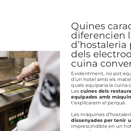
Quines carac
diferencien
d’hostaleria
dels electro
cuina conve
Evidentment, no pot equi
d’un hotel amb els mate
quals equiparia la cuina
Les
cuines dels restaura
equipades amb màquine
t’explicarem el perquè.
Les màquines d’hostaleri
dissenyades per tenir 
imprescindible en un hot