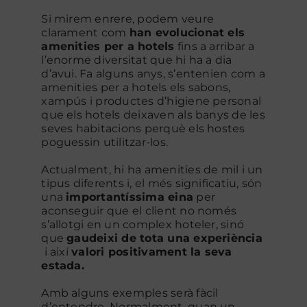
Si mirem enrere, podem veure
clarament com
han evolucionat els
Contacte
amenities per a hotels
fins a arribar a
l’enorme diversitat que hi ha a dia
d’avui. Fa alguns anys, s’entenien com a
amenities per a hotels els sabons,
xampús i productes d’higiene personal
que els hotels deixaven als banys de les
seves habitacions perquè els hostes
poguessin utilitzar-los.
Actualment, hi ha amenities de mil i un
tipus diferents i, el més significatiu, són
una
importantíssima eina
per
aconseguir que el client no només
s’allotgi en un complex hoteler, sinó
que
gaudeixi de tota una experiència
i així
valori positivament la seva
estada.
Amb alguns exemples serà fàcil
d’entendre. Normalment, quan un