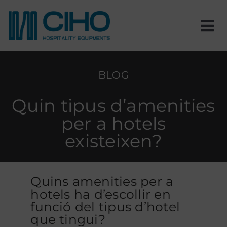
Skip
to
content
Tog
Nav
Inici
BLOG
Nosaltres
Quin tipus d’amenities
per a hotels
Productes
existeixen?
Estances
Quins amenities per a
Projectes
hotels ha d’escollir en
funció del tipus d’hotel
que tingui?
Blog