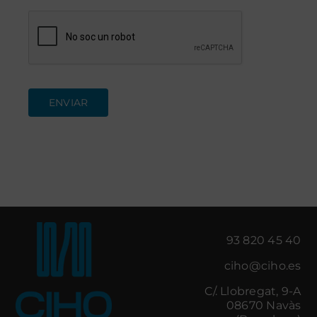
ENVIAR
93 820 45 40
ciho@ciho.es
C/. Llobregat, 9-A
08670 Navàs