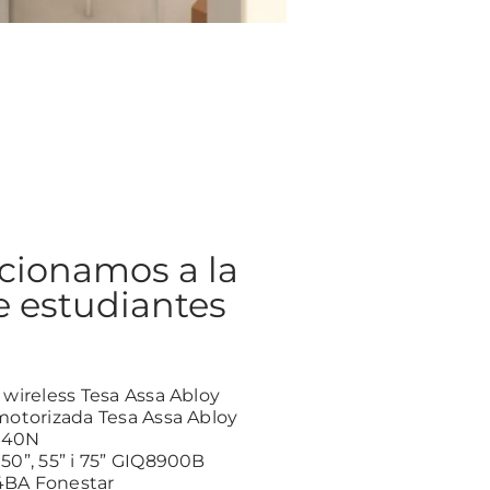
cionamos a la
e estudiantes
 wireless Tesa Assa Abloy
 motorizada Tesa Assa Abloy
340N
50”, 55” i 75” GIQ8900B
4BA Fonestar