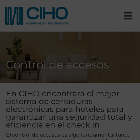
Saltar
al
contenido
Tog
Nav
Inicio
Nosotros
Control de accesos
Productos
En CIHO encontrará el mejor
Estancias
sistema de cerraduras
electrónicas para hoteles para
garantizar una seguridad total y
Proyectos
eficiencia en el check in
El control de accesos es algo fundamental tanto
Blog