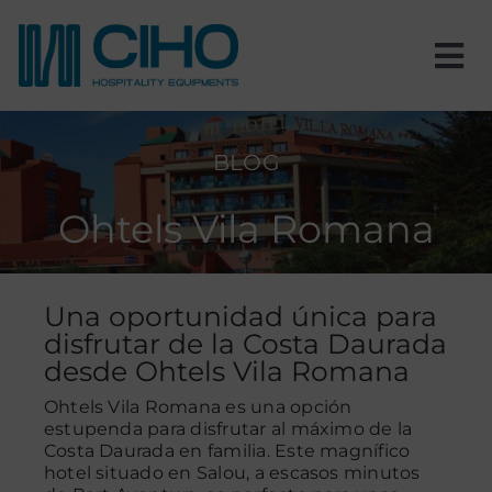
Saltar
al
contenido
Tog
Nav
Inicio
BLOG
Nosotros
Ohtels Vila Romana
Productos
Una oportunidad única para
Estancias
disfrutar de la Costa Daurada
desde Ohtels Vila Romana
Ohtels Vila Romana es una opción
Proyectos
estupenda para disfrutar al máximo de la
Costa Daurada en familia. Este magnífico
hotel situado en Salou, a escasos minutos
Blog