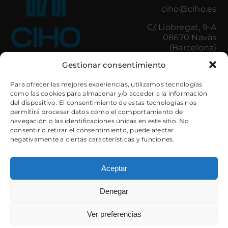
ciho@ciho.es
C/. Llobregat, 9-A
08670 Navàs
(Barcelona)
Gestionar consentimiento
Iluminación
Control de Accesos
Para ofrecer las mejores experiencias, utilizamos tecnologías
Amenities
Minibares
como las cookies para almacenar y/o acceder a la información
del dispositivo. El consentimiento de estas tecnologías nos
Cocinas Hostelería
Cajas de Seguridad
permitirá procesar datos como el comportamiento de
Lavandería
Electrodomésticos
navegación o las identificaciones únicas en este sitio. No
Baños
Mobiliario
consentir o retirar el consentimiento, puede afectar
Textil Decorativo
Camas
negativamente a ciertas características y funciones.
Textil Hotel
Iluminación
Taquillas y
Guardaesquís
Aceptar
Denegar
Ver preferencias
ESP
CAT