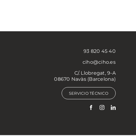
93 820 45 40
ciho@ciho.es
C/. Llobregat, 9-A
08670 Navàs (Barcelona)
SERVICIO TÉCNICO