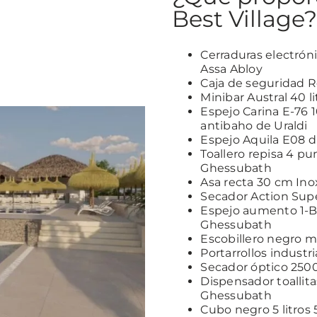
Best Village
Cerraduras electrón
Assa Abloy
Caja de seguridad R
Minibar Austral 40 l
Espejo Carina E-76 
antibaho de Uraldi
Espejo Aquila E08 
Toallero repisa 4 p
Ghessubath
Asa recta 30 cm In
Secador Action Supe
Espejo aumento 1-B
Ghessubath
Escobillero negro
Portarrollos indust
Secador óptico 25
Dispensador toallit
Ghessubath
Cubo negro 5 litro