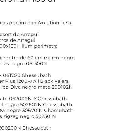
?
icas proximidad iVolution Tesa
esort de Arregui
itros de Arregui
100x180H llum perimetral
diametro de 60 cm marco negro
untos negro 061500N
ox 061700 Ghessubath
r Plus 1200w All Black Valera
 led Diva negro mate 200102N
 mate 062000N-Y Ghessubath
rial negro 502602N Ghessubath
00w negro 306701N Ghessubath
as zigzag negro 502501N
s 500200N Ghessubath