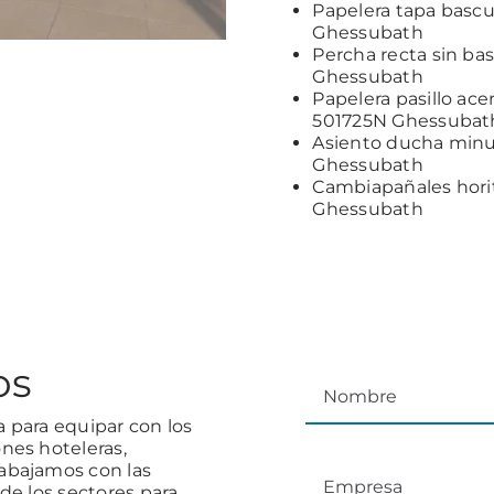
Papelera tapa bascu
Ghessubath
Percha recta sin ba
Ghessubath
Papelera pasillo ac
501725N Ghessubat
Asiento ducha minu
Ghessubath
Cambiapañales horit
Ghessubath
os
 para equipar con los
nes hoteleras,
abajamos con las
de los sectores para