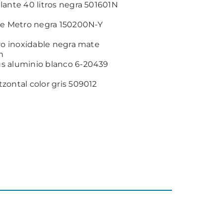
lante 40 litros negra 501601N
se Metro negra 150200N-Y
ero inoxidable negra mate
h
s aluminio blanco 6-20439
zontal color gris 509012