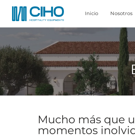
Saltar
al
Inicio
Nosotros
contenido
Mucho más que un 
momentos inolvi