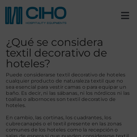
Saltar
al
contenido
Tog
Nav
Inicio
¿Qué se considera
textil decorativo de
Nosotros
hoteles?
Productos
Puede considerarse textil decorativo de hoteles
cualquier producto de naturaleza textil que no
sea esencial para vestir camas o para equipar un
baño. Es decir, ni las sábanas, ni los nórdicos ni las
Estancias
toallas o albornoces son textil decorativo de
hoteles.
Proyectos
En cambio, las cortinas, los cuadrantes, los
cubrecanapés o el textil presente en las zonas
comunes de los hoteles como la recepción o
Blog
salas de espera sí que pueden considerarse textil