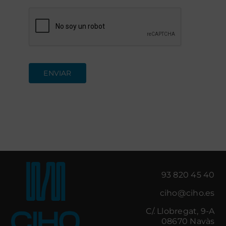
ENVIAR
93 820 45 40
ciho@ciho.es
C/. Llobregat, 9-A
08670 Navàs