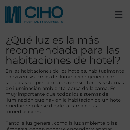
Saltar
al
contenido
Tog
Nav
Inicio
¿Qué luz es la más
recomendada para las
Nosotros
habitaciones de hotel?
Productos
En las habitaciones de los hoteles, habitualmente
conviven sistemas de iluminación general con
lámparas de pie, lámparas de escritorio y sistemas
de iluminación ambiental cerca de la cama. Es
Estancias
muy importante que todos los sistemas de
iluminación que hay en la habitación de un hotel
puedan regularse desde la cama o sus
Proyectos
inmediaciones.
Tanto la luz general, como la luz ambiente o las
Blog
lámparas, deben poderse encender y apagar