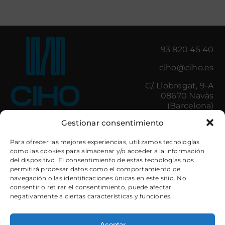
93 820 45 40
ciho@ciho.es
C/. Llobregat, 9-A
08670 Navàs
(Barcelona)
Gestionar consentimiento
Iluminación
Control de Accesos
Para ofrecer las mejores experiencias, utilizamos tecnologías
como las cookies para almacenar y/o acceder a la información
Amenities
Minibares
del dispositivo. El consentimiento de estas tecnologías nos
Cocinas Hostelería
Cajas de Seguridad
permitirá procesar datos como el comportamiento de
Lavandería
Electrodomésticos
navegación o las identificaciones únicas en este sitio. No
Baños
Mobiliario
consentir o retirar el consentimiento, puede afectar
Textil Decorativo
Camas
negativamente a ciertas características y funciones.
Textil Hotel
Iluminación
Taquillas y
Guardaesquís
Aceptar