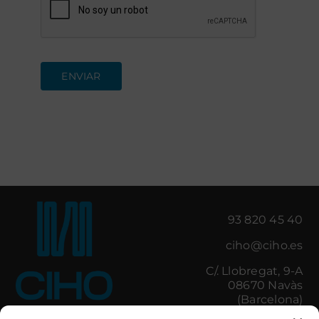
ENVIAR
93 820 45 40
ciho@ciho.es
C/. Llobregat, 9-A
08670 Navàs
(Barcelona)