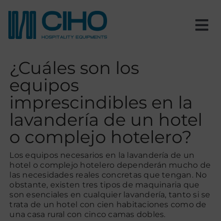
Saltar
al
contenido
Tog
Nav
Inicio
¿Cuáles son los
equipos
Nosotros
imprescindibles en la
lavandería de un hotel
Productos
o complejo hotelero?
Estancias
Los equipos necesarios en la lavandería de un
hotel o complejo hotelero dependerán mucho de
las necesidades reales concretas que tengan. No
Proyectos
obstante, existen tres tipos de maquinaria que
son esenciales en cualquier lavandería, tanto si se
trata de un hotel con cien habitaciones como de
una casa rural con cinco camas dobles.
Blog