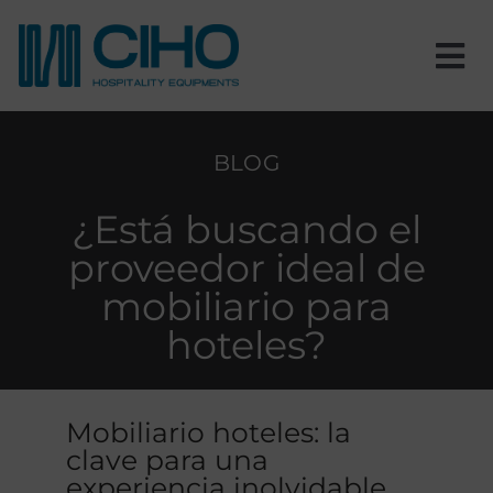
Saltar
al
contenido
Tog
Nav
Inicio
BLOG
Nosotros
¿Está buscando el
proveedor ideal de
Productos
mobiliario para
hoteles?
Estancias
Proyectos
Mobiliario hoteles: la
clave para una
experiencia inolvidable
Blog