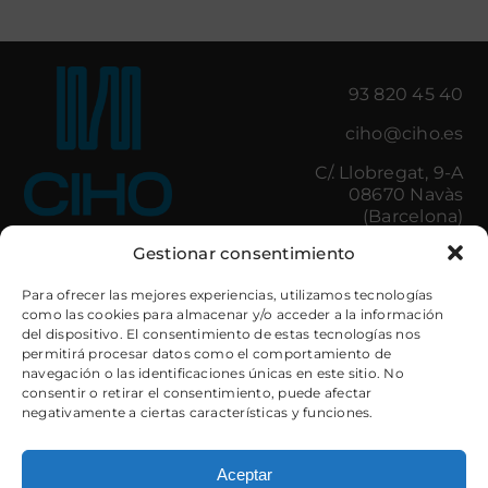
93 820 45 40
ciho@ciho.es
C/. Llobregat, 9-A
08670 Navàs
(Barcelona)
Gestionar consentimiento
Iluminación
Control de Accesos
Para ofrecer las mejores experiencias, utilizamos tecnologías
Amenities
Minibares
como las cookies para almacenar y/o acceder a la información
del dispositivo. El consentimiento de estas tecnologías nos
Cocinas Hostelería
Cajas de Seguridad
permitirá procesar datos como el comportamiento de
Lavandería
Electrodomésticos
navegación o las identificaciones únicas en este sitio. No
Baños
Mobiliario
consentir o retirar el consentimiento, puede afectar
Textil Decorativo
Camas
negativamente a ciertas características y funciones.
Textil Hotel
Iluminación
Taquillas y
Guardaesquís
Aceptar